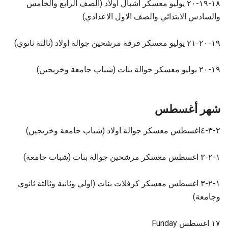
١٨-١٩-٢٠ يوليو معسكر اشبال اولاد (الصف الرابع والخامس
والسادس الابتدائي والصف الاول الاعدادي)
١٩-٢٠-٢١ يوليو معسكر فرقة مرشحين جوالة اولاد (ثالثة ثانوي)
١٩-٢٠ يوليو معسكر جوالة بنات (شباب جامعة وخريجين).
شهر أغسطس
٢-٣-٤اغسطس معسكر جوالة اولاد (شباب جامعة وخريجين)
١-٢-٣ اغسطس معسكر مرشحين جوالة بنات (شباب جامعة)
١-٢-٣ اغسطس معسكر كرفلات بنات (اولي وثانية وثالثة ثانوي
وجامعة)
١٧ اغسطس Funday