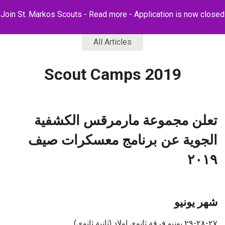
Join St. Markos Scouts -
Read more
- Application is now closed
All Articles
Scout Camps 2019
تعلن مجموعة مارمرقس الكشفية
الجوية عن برنامج معسكرات صيف
٢٠١٩
شهر يونيو
٢٧-٢٨-٢٩ يونيو فرقة ثانوي اولاد (ثانية ثانوي)