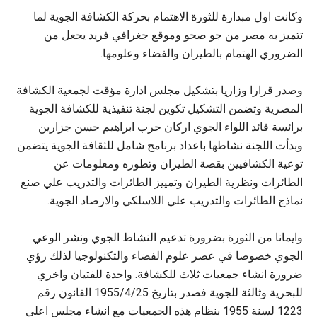
وكانت اول مبدارة للثورة الاهتمام بحركة الكشافة الجوية لما
تتميز به مصر من جو صحو وموقع جغرافي فريد يجعل من
الضروري الهتمام بالطيران والفضاء وعلومها.
وصدر قرارا وزاريا بتشكيل مجلس ادارة مؤقت لجمعية الكشافة
المصرية وتضمن التشكيل تكوين لجنة تنفيذية للكشافة الجوية
برائسة قائد اللواء الجوي اركان حرب ابراهيم حسن جزارين
وبدأت اللجنة نشاطها باعداد برنامج شامل للثقافة الجوية يتضمن
توعية الكشافيين بقصة الطيران وتطوره ومعلومات عن
الطائرات ونظرية الطيران وتمييز الطائرات والتدريب علي صنع
نماذج الطائرات والتدريب علي اللاسلكي والارصاد الجوية.
وايمانا من الثورة بضرورة تدعيم النشاط الجوي ونشر الوعي
الجوي خصوصا في عصر علوم الفضاء والتكنولوجيا لذلك رؤي
ضرورة انشاء جمعيات ثلاث للكشافة. واحدة للفتيان واخري
للبحرية وثالثة للجوية فصدر بتاريخ 1955/4/25 القانون رقم
1223 لسنة 1955 بنظام هذه الجمعيات مع انشاء مجلس اعلي