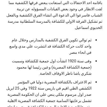
باقامة احد الاحتفالات التي استعانت ببعض فرقها الكشفية مما
لفت الانظار في وجود بعض القيادات المسؤوله عن تربية
الشباب فاسرعوا الي الدعوة الي انشاء الفرق الكشفية وبالفعل
تم تشكيل الفرقة الاولي للكشافة بالمدرسة السلطانية مدرسة
الخديوي اسماعيل.
ثم توالي تكوين الفرق الكشفية بالمدارس وخلال عام
واحد كانت حركة الكشافة قد انتشرت علي مدي واسع
في انحاء مصر.
وفى سنة 1920 انشأت اول جمعية للكشافة وسميت
(جمعية الكشافة المصرية) وعين رئيسا لها محمود
شكري باشا ناظر الاوقاف الخاصة.
تم الاعتراف بالكشافة المصرية دوليا في المؤتمر
الكشفي الظي اقيم في باريس سنة 1922 وفي 25 ابريل
صدر اول مرسوم ملكي ينص علي ان الحكومة المصرية
تشمل برعايتها السامية جمعية الكشافة المصرية الاهلية
وتديرها الجمعية الاهلية الوحيدة للكشافة في جميع انحاء